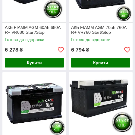
АКБ FIAMM AGM 60Ah 680A
АКБ FIAMM AGM 70ah 760А
R+ VR680 Start/Stop
R+ VR760 Start/Stop
Готово до відправки
Готово до відправки
6 278
6 794
₴
₴
Купити
Купити