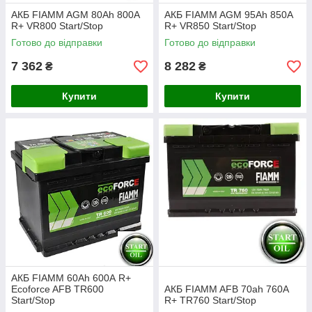
АКБ FIAMM AGM 80Ah 800А
АКБ FIAMM AGM 95Ah 850А
R+ VR800 Start/Stop
R+ VR850 Start/Stop
Готово до відправки
Готово до відправки
7 362
8 282
₴
₴
Купити
Купити
АКБ FIAMM 60Ah 600А R+
Ecoforce AFB TR600
АКБ FIAMM AFB 70ah 760A
Start/Stop
R+ TR760 Start/Stop