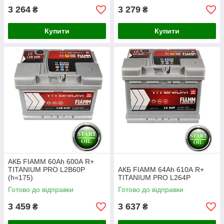
3 264
3 279
₴
₴
Купити
Купити
АКБ FIAMM 60Ah 600А R+
TITANIUM PRO L2B60P
АКБ FIAMM 64Ah 610А R+
(h=175)
TITANIUM PRO L264P
Готово до відправки
Готово до відправки
3 459
3 637
₴
₴