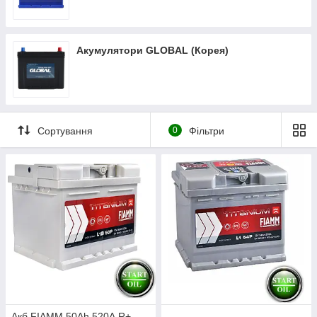
Акумулятори GLOBAL (Корея)
Сортування
0
Фільтри
Акб FIAMM 50Ah 520А R+