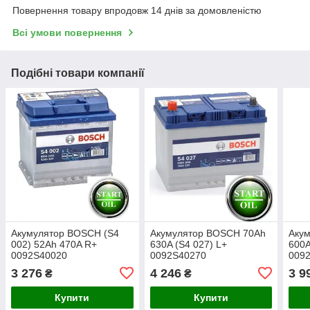
Повернення товару впродовж 14 днів за домовленістю
Всі умови повернення
Подібні товари компанії
Акумулятор BOSCH (S4
Акумулятор BOSCH 70Ah
Аку
002) 52Ah 470A R+
630A (S4 027) L+
600A
0092S40020
0092S40270
009
3 276
4 246
3 9
₴
₴
Купити
Купити