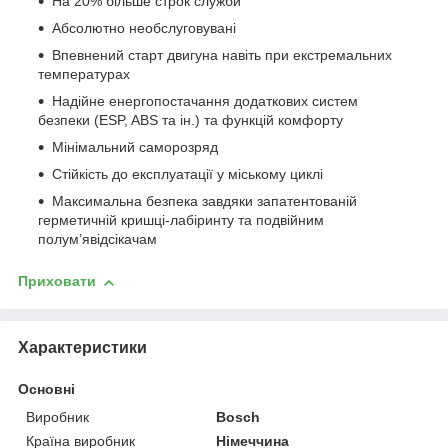
На 20% більше строк служби
Абсолютно необслуговувані
Впевнений старт двигуна навіть при екстремальних
температурах
Надійне енергопостачання додаткових систем
безпеки (ESP, ABS та ін.) та функцій комфорту
Мінімальний саморозряд
Стійкість до експлуатації у міському циклі
Максимальна безпека завдяки запатентованій
герметичній кришці-лабіринту та подвійним
полум’явідсікачам
Приховати
Характеристики
Основні
Виробник
Bosch
Країна виробник
Німеччина