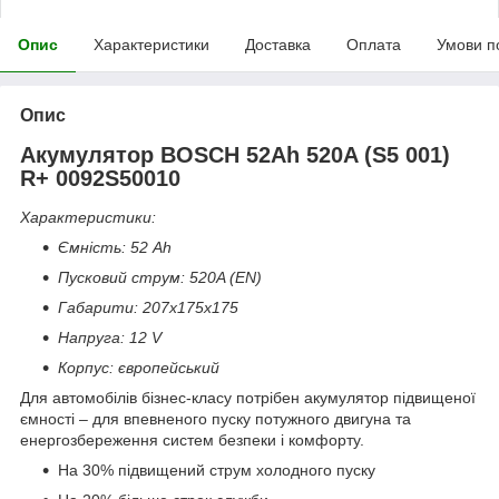
Опис
Характеристики
Доставка
Оплата
Умови п
Опис
Акумулятор BOSCH 52Ah 520A (S5 001)
R+ 0092S50010
Характеристики:
Ємність: 52 Ah
Пусковий струм: 520A (EN)
Габарити: 207х175х175
Напруга: 12 V
Корпус: європейський
Для автомобілів бізнес-класу потрібен акумулятор підвищеної
ємності – для впевненого пуску потужного двигуна та
енергозбереження систем безпеки і комфорту.
На 30% підвищений струм холодного пуску