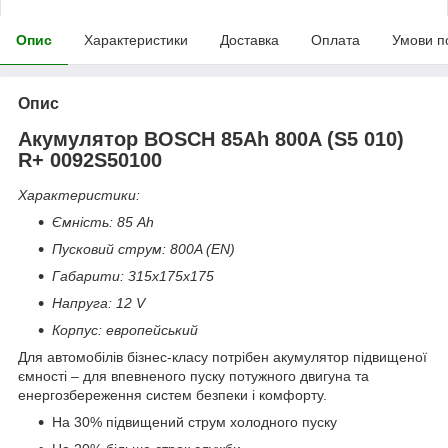
Опис
Характеристики
Доставка
Оплата
Умови п
Опис
Акумулятор BOSCH 85Ah 800A (S5 010)
R+ 0092S50100
Характеристики:
Ємність: 85 Ah
Пусковий струм: 800A (EN)
Габарити: 315х175х175
Напруга: 12 V
Корпус: европейський
Для автомобілів бізнес-класу потрібен акумулятор підвищеної
ємності – для впевненого пуску потужного двигуна та
енергозбереження систем безпеки і комфорту.
На 30% підвищений струм холодного пуску