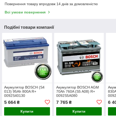
Повернення товару впродовж 14 днів за домовленістю
Всі умови повернення
Подібні товари компанії
Акумулятор BOSCH (S4
Акумулятор BOSCH AGM
Аку
013) 95Ah 800A R+
70Ah 760A (S5 A08) R+
830A
0092S40130
0092S5A080
009
5 664
7 765
6 4
₴
₴
Купити
Купити