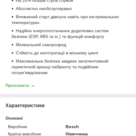
На 20% більше строк служби
Абсолютно необслуговувані
Впевнений старт двигуна навіть при екстремальних
температурах
Надійне енергопостачання додаткових систем
безпеки (ESP, ABS та ін.) та функцій комфорту
Мінімальний саморозряд
Стійкість до експлуатації в міському циклі
Максимальна безпека завдяки запатентованій
герметичній кришці-лабіринту та подвійним
полум'явідсікачам
Приховати
Характеристики
Основні
Виробник
Bosch
Країна виробник
Німеччина