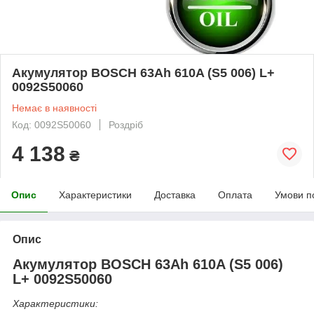
Акумулятор BOSCH 63Ah 610A (S5 006) L+
0092S50060
Немає в наявності
Код: 0092S50060
Роздріб
4 138
₴
Опис
Характеристики
Доставка
Оплата
Умови п
Опис
Акумулятор BOSCH 63Ah 610A (S5 006)
L+ 0092S50060
Характеристики: