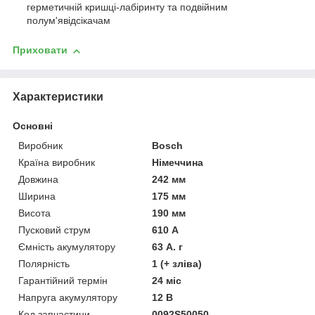
герметичній кришці-лабіринту та подвійним
полум'явідсікачам
Приховати
Характеристики
Основні
Виробник
Bosch
Країна виробник
Німеччина
Довжина
242 мм
Ширина
175 мм
Висота
190 мм
Пусковий струм
610 А
Ємність акумулятору
63 А. г
Полярність
1 (+ зліва)
Гарантійний термін
24 міс
Напруга акумулятору
12 В
Код запчастини
0092S50050