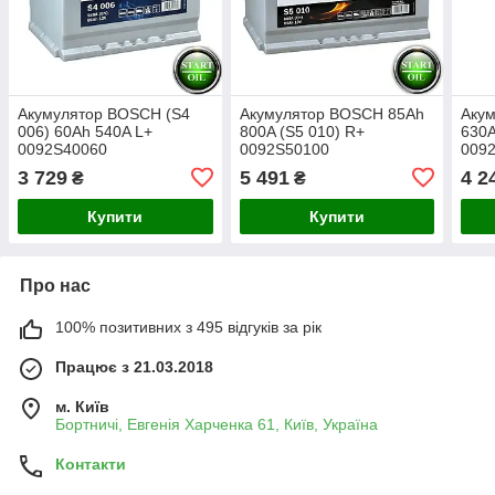
Акумулятор BOSCH (S4
Акумулятор BOSCH 85Ah
Аку
006) 60Ah 540A L+
800A (S5 010) R+
630A
0092S40060
0092S50100
009
3 729
5 491
4 2
₴
₴
Купити
Купити
Про нас
100% позитивних з 495 відгуків за рік
Працює з 21.03.2018
м. Київ
Бортничі, Евгенія Харченка 61, Київ, Україна
Контакти