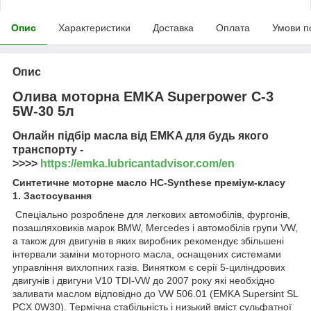
Опис
Характеристики
Доставка
Оплата
Умови п
Опис
Олива моторна EMKA Superpower C-3
5W-30 5л
Онлайн підбір масла від EMKA для будь якого
транспорту -
>>>>
https://emka.lubricantadvisor.com/en
Синтетичне моторне масло HC-Synthese преміум-класу
1. Застосування
Спеціально розроблене для легкових автомобілів, фургонів,
позашляховиків марок BMW, Mercedes і автомобілів групи VW,
а також для двигунів в яких виробник рекомендує збільшені
інтервали заміни моторного масла, оснащених системами
управління вихлопних газів. Винятком є серії 5-циліндрових
двигунів і двигуни V10 TDI-VW до 2007 року які необхідно
заливати маслом відповідно до VW 506.01 (EMKA Supersint SL
PCX 0W30). Термічна стабільність і низький вміст сульфатної