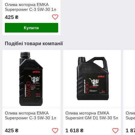
Олива моторна EMKA
Superpower C-3 5W-30 1л
425
₴
Купити
Подібні товари компанії
Олива моторна EMKA
Олива моторна EMKA
Оли
Superpower C-3 5W-30 1л
Supersint GM D1 5W-30 5л
Supe
425
1 618
1 8
₴
₴