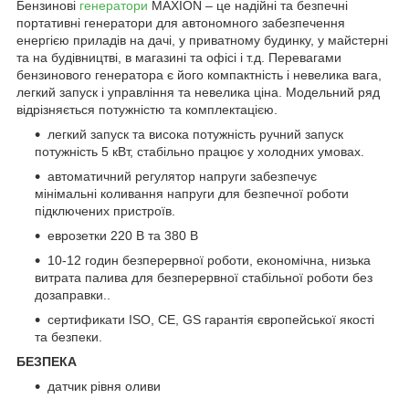
Бензинові
генератори
MAXION – це надійні та безпечні
портативні генератори для автономного забезпечення
енергією приладів на дачі, у приватному будинку, у майстерні
та на будівництві, в магазині та офісі і т.д. Перевагами
бензинового генератора є його компактність і невелика вага,
легкий запуск і управління та невелика ціна. Модельний ряд
відрізняється потужністю та комплектацією.
легкий запуск та висока потужність ручний запуск
потужність 5 кВт, стабільно працює у холодних умовах.
автоматичний регулятор напруги забезпечує
мінімальні коливання напруги для безпечної роботи
підключених пристроїв.
еврозетки 220 В та 380 В
10-12 годин безперервної роботи, економічна, низька
витрата палива для безперервної стабільної роботи без
дозаправки..
сертификати ISO, CE, GS гарантія європейської якості
та безпеки.
БЕЗПЕКА
датчик рівня оливи