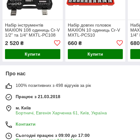
Набір інструментів
Набір довгих головок
Набі
MAXION 108 одиниць Cr-V
MAXION 10 одиниць Cr-V
MAXI
1/2” та 1/4" MXTL-PC108
MXTL-PCS10
1/4"
2 520
660
680
₴
₴
Купити
Купити
Про нас
100% позитивних з 498 відгуків за рік
Працює з 21.03.2018
м. Київ
Бортничі, Евгенія Харченка 61, Київ, Україна
Контакти
Сьогодні працює з 09:00 до 17:00