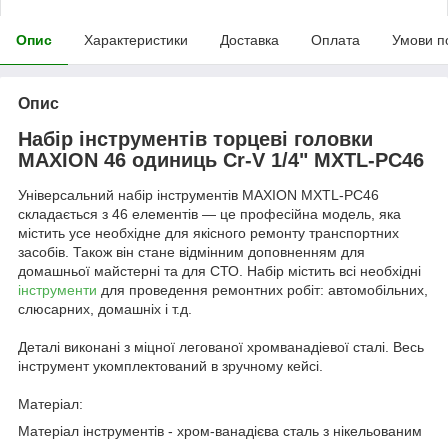
Опис
Характеристики
Доставка
Оплата
Умови п
Опис
Набір інструментів торцеві головки
MAXION 46 одиниць Cr-V 1/4" MXTL-PC46
Універсальний набір інструментів MAXION MXTL-PC46
складається з 46 елементів — це професійна модель, яка
містить усе необхідне для якісного ремонту транспортних
засобів. Також він стане відмінним доповненням для
домашньої майстерні та для СТО. Набір містить всі необхідні
інструменти
для проведення ремонтних робіт: автомобільних,
слюсарних, домашніх і т.д.
Деталі виконані з міцної легованої хромванадіевої сталі. Весь
інструмент укомплектований в зручному кейсі.
Матеріал:
Матеріал інструментів - хром-ванадієва сталь з нікельованим