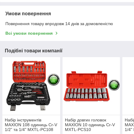
Умови повернення
Повернення товару впродовж 14 днів за домовленістю
Всі умови повернення
Подібні товари компанії
Набір інструментів
Набір довгих головок
Набі
MAXION 108 одиниць Cr-V
MAXION 10 одиниць Cr-V
MAXI
1/2” та 1/4" MXTL-PC108
MXTL-PCS10
1/4"