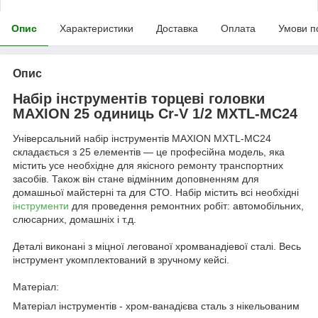
Опис
Характеристики
Доставка
Оплата
Умови п
Опис
Набір інструментів торцеві головки
MAXION 25 одиниць Cr-V 1/2 MXTL-MC24
Універсальний набір інструментів MAXION MXTL-MC24
складається з 25 елементів — це професійна модель, яка
містить усе необхідне для якісного ремонту транспортних
засобів. Також він стане відмінним доповненням для
домашньої майстерні та для СТО. Набір містить всі необхідні
інструменти
для проведення ремонтних робіт: автомобільних,
слюсарних, домашніх і т.д.
Деталі виконані з міцної легованої хромванадіевої сталі. Весь
інструмент укомплектований в зручному кейсі.
Матеріал:
Матеріал інструментів - хром-ванадієва сталь з нікельованим