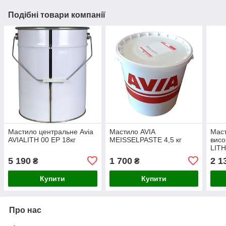
Подібні товари компанії
Мастило центральне Avia
Мастило AVIA
Мас
AVIALITH 00 EP 18кг
MEISSELPASTE 4,5 кг
висо
LIT
EP 2
5 190
1 700
2 1
₴
₴
Купити
Купити
Про нас