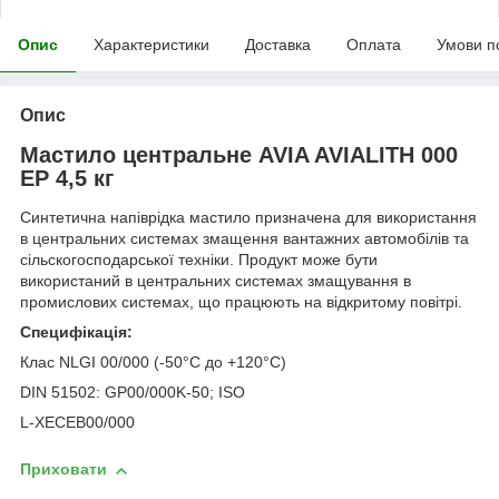
Опис
Характеристики
Доставка
Оплата
Умови п
Опис
Мастило центральне AVIA AVIALITH 000
EP 4,5 кг
Синтетична напіврідка мастило призначена для використання
в центральних системах змащення вантажних автомобілів та
сільскогосподарської техніки. Продукт може бути
використаний в центральних системах змащування в
промислових системах, що працюють на відкритому повітрі.
Специфікація:
Клас NLGI 00/000 (-50°C до +120°C)
DIN 51502: GP00/000K-50; ISO
L-XECEB00/000
Приховати