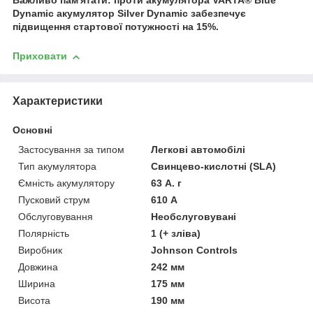
Важливо пам'ятати: проти акумулятора VARTA
®
Blue
Dynamic акумулятор Silver Dynamic забезпечує
підвищення стартової потужності на 15%.
Приховати
Характеристики
Основні
Застосування за типом
Легкові автомобілі
Тип акумулятора
Свинцево-кислотні (SLA)
Ємність акумулятору
63 А. г
Пусковий струм
610 А
Обслуговування
Необслуговувані
Полярність
1 (+ зліва)
Виробник
Johnson Controls
Довжина
242 мм
Ширина
175 мм
Висота
190 мм