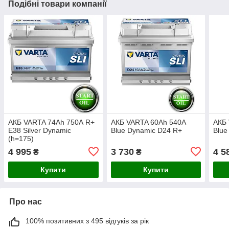
Подібні товари компанії
АКБ VARTA 74Ah 750А R+
АКБ VARTA 60Ah 540A
АКБ 
E38 Silver Dynamic
Blue Dynamic D24 R+
Blue
(h=175)
4 995
3 730
4 5
₴
₴
Купити
Купити
Про нас
100% позитивних з 495 відгуків за рік