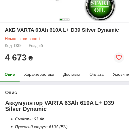
АКБ VARTA 63Ah 610A L+ D39 Silver Dynamic
Немає в наявності
Код: D39
Роздріб
4 673
₴
Опис
Характеристики
Доставка
Оплата
Умови п
Опис
Аккумулятор VARTA 63Ah 610A L+ D39
Silver Dynamic
Ємність: 63 Ah
Пусковий струм: 610A (EN)