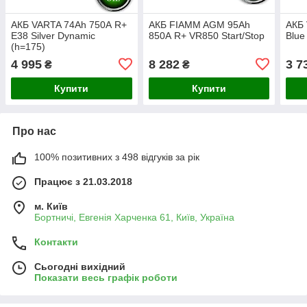
АКБ VARTA 74Ah 750А R+
АКБ FIAMM AGM 95Ah
АКБ 
E38 Silver Dynamic
850А R+ VR850 Start/Stop
Blue
(h=175)
4 995
8 282
3 7
₴
₴
Купити
Купити
Про нас
100% позитивних з 498 відгуків за рік
Працює з 21.03.2018
м. Київ
Бортничі, Евгенія Харченка 61, Київ, Україна
Контакти
Сьогодні вихідний
Показати весь графік роботи