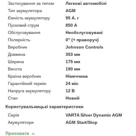
Застосування за типом
Легкові автомобілі
Тип акумулятора
AGM
Ємність акумулятору
95 А. г
Пусковий струм
850 А
Обслуговування
Необслуговувані
Полярність
0" (+ праворуч)
Виробник
Johnson Controls
Довжина
353 мм
Ширина
175 мм
Висота
190 мм
Країна виробник
Німеччина
Гарантійний термін
24 міс
Напруга акумулятору
12 В
Стан
Новий
Користувальницькі характеристики
Серія
VARTA Silver Dynamic AGM
Акумулятори
AGM Start/Stop
Приховати