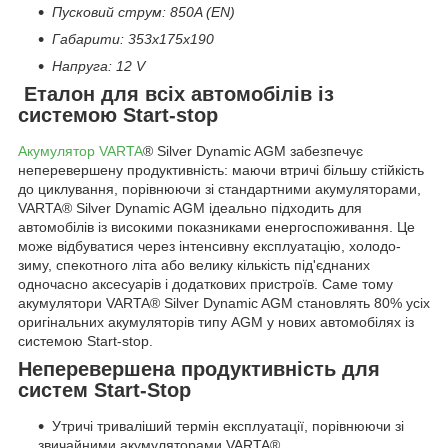
Пусковий струм: 850A (EN)
Габарити: 353х175х190
Напруга: 12 V
Еталон для всіх автомобілів із
системою Start-stop
Акумулятор VARTA
®
Silver Dynamic AGM забезпечує
неперевершену продуктивність: маючи втричі більшу стійкість
до циклування, порівнюючи зі стандартними акумуляторами,
VARTA
®
Silver Dynamic AGM ідеально підходить для
автомобілів із високими показниками енергоспоживання. Це
може відбуватися через інтенсивну експлуатацію, холодо-
зиму, спекотного літа або велику кількість під'єднаних
одночасно аксесуарів і додаткових пристроїв. Саме тому
акумулятори VARTA
®
Silver Dynamic AGM становлять 80% усіх
оригінальних акумуляторів типу AGM у нових автомобілях із
системою Start-stop.
Неперевершена продуктивність для
систем Start-Stop
Утричі триваліший термін експлуатації, порівнюючи зі
звичайними акумуляторами VARTA
®