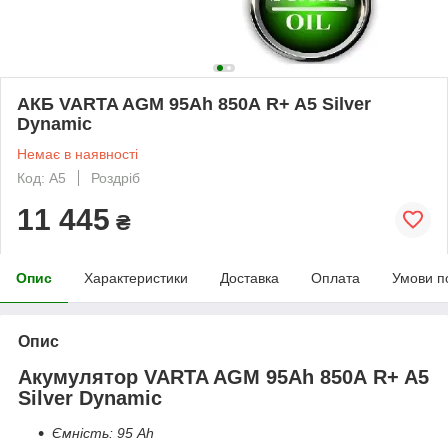
АКБ VARTA AGM 95Ah 850А R+ A5 Silver
Dynamic
Немає в наявності
Код: A5
Роздріб
11 445
₴
Опис
Характеристики
Доставка
Оплата
Умови п
Опис
Акумулятор VARTA AGM 95Ah 850А R+ A5
Silver Dynamic
Ємність: 95 Ah