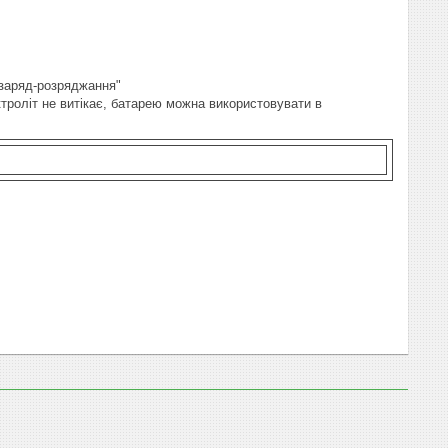
"заряд-розряджання"
ктроліт не витікає, батарею можна використовувати в