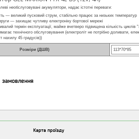
леві необслуговувані акумулятори, надає істотні переваги:
ть — великий пусковий струм, стабільно працює за низьких температур
пруги — захищає чутливу електроніку бортової мережі
ивалий термін експлуатації, майже вчетверо підвищена кількість циклів 
магає технічного обслуговування (електроліт не потрібно доливати, еле
т нахилу 45 градусів))
Розміри (ДШВ)
113*70*85
я замовлення
Карта проїзду