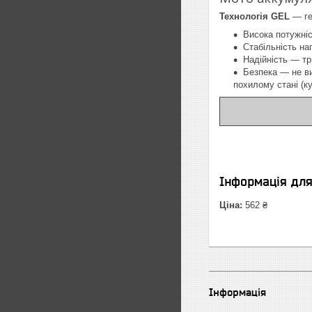
Технологія GEL
— ге
Висока потужніс
Стабільність на
Надійність — тр
Безпека — не ви
похилому стані (ку
Інформація дл
Ціна:
562 ₴
Інформація