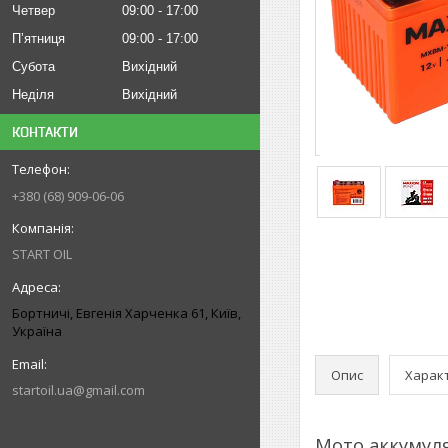
Четвер
09:00
17:00
Пʼятниця
09:00
17:00
Субота
Вихідний
Неділя
Вихідний
КОНТАКТИ
+380 (68) 909-06-06
START OIL
Бортничі, Евгенія Харченка 61, Київ,
Україна
Опис
Харак
startoil.ua@gmail.com
Мото аккумуля