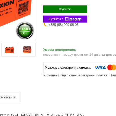
Купити
Купити з
+380 (68) 909-06-06
повернення товару протягом 14 днів
за домо
У компанії підключені електронні платежі. Те
теристики
тор GEL MAXION YTX 4L-BS (12V, 4A)